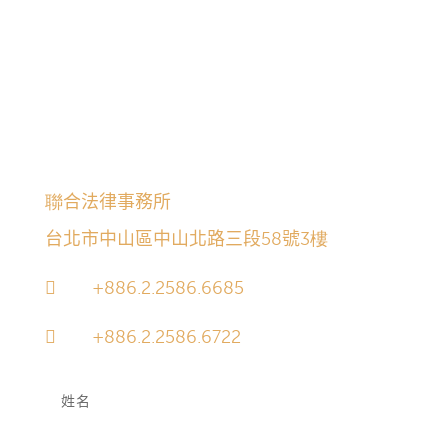
快回覆。
本所並未透過本所網站任何位置索取或搜集任何性質
之個人資料。經由以下諮詢欄位所為之聯絡係屬附帶
性質，本所不保證其必獲得接收或答覆；委任關係亦
不因其獲得接收或答覆逕自產生。經由該渠道所接收
之訊息將於30日後自動永久刪除。
聯合法律事務所
台北市中山區中山北路三段58號3樓
+886.2.2586.6685

+886.2.2586.6722
