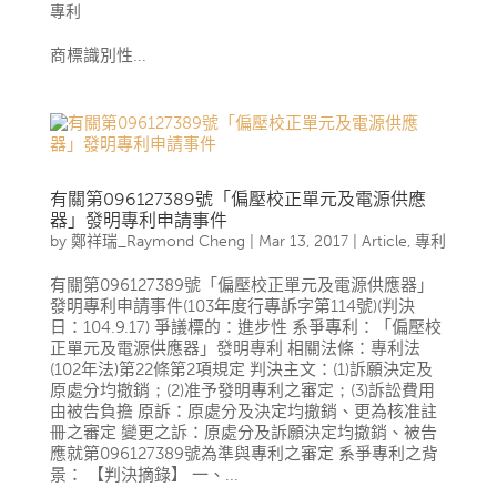
專利
商標識別性...
有關第096127389號「偏壓校正單元及電源供應
器」發明專利申請事件
by
鄭祥瑞_Raymond Cheng
|
Mar 13, 2017
|
Article
,
專利
有關第096127389號「偏壓校正單元及電源供應器」
發明專利申請事件(103年度行專訴字第114號)(判決
日：104.9.17) 爭議標的：進步性 系爭專利：「偏壓校
正單元及電源供應器」發明專利 相關法條：專利法
(102年法)第22條第2項規定 判決主文：(1)訴願決定及
原處分均撤銷；(2)准予發明專利之審定；(3)訴訟費用
由被告負擔 原訴：原處分及決定均撤銷、更為核准註
冊之審定 變更之訴：原處分及訴願決定均撤銷、被告
應就第096127389號為準與專利之審定 系爭專利之背
景： 【判決摘錄】 一、...